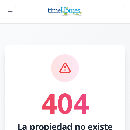
Toggle navigation menu
Toggl
404
La propiedad no existe