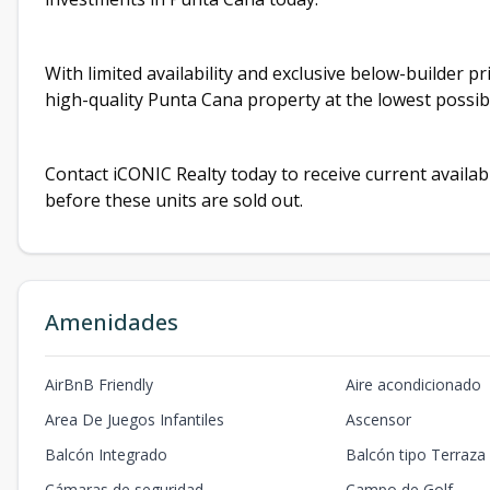
With limited availability and exclusive below-builder p
high-quality Punta Cana property at the lowest possi
Contact iCONIC Realty today to receive current availabil
before these units are sold out.
Amenidades
AirBnB Friendly
Aire acondicionado
Area De Juegos Infantiles
Ascensor
Balcón Integrado
Balcón tipo Terraza
Cámaras de seguridad
Campo de Golf