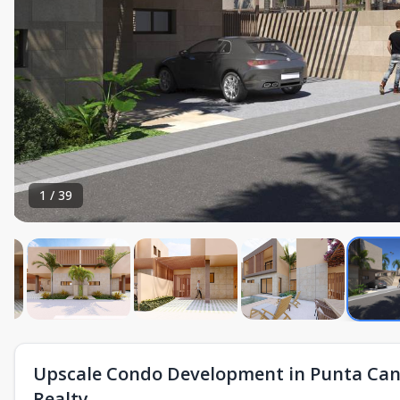
1
/
39
Upscale Condo Development in Punta Cana
Realty