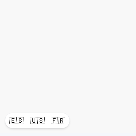
🇪🇸
🇺🇸
🇫🇷