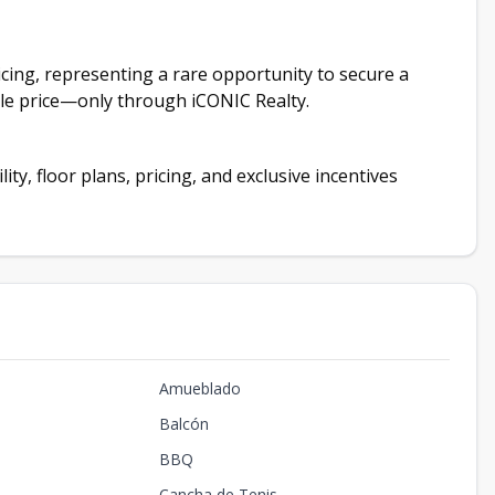
ricing, representing a rare opportunity to secure a
ble price—only through iCONIC Realty.
ity, floor plans, pricing, and exclusive incentives
Amueblado
Balcón
BBQ
Cancha de Tenis