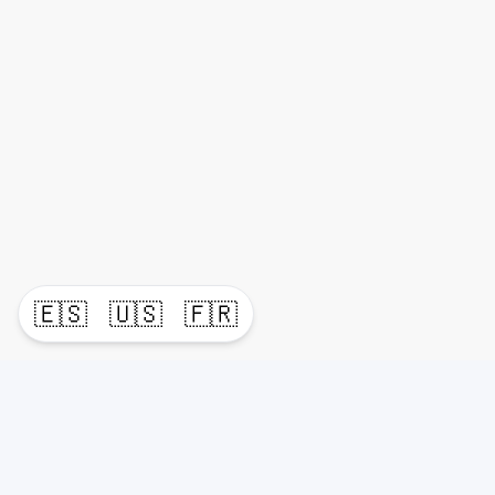
🇪🇸
🇺🇸
🇫🇷