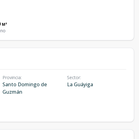
0
M²
eno
Provincia
:
Sector
:
Santo Domingo de
La Guáyiga
Guzmán