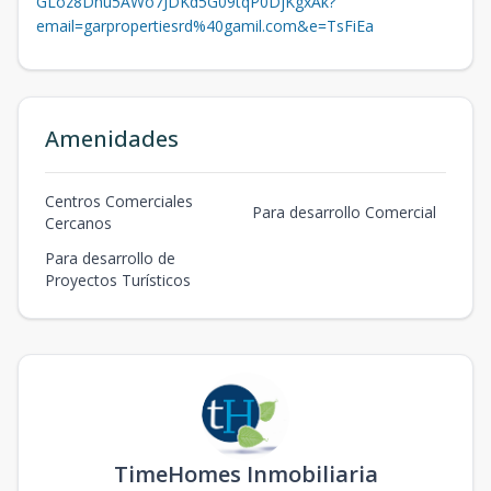
GLoz8Dhu5AWo7JDKd5G09tqP0DjKgxAk?
email=garpropertiesrd%40gamil.com&e=TsFiEa
Amenidades
Centros Comerciales
Para desarrollo Comercial
Cercanos
Para desarrollo de
Proyectos Turísticos
TimeHomes Inmobiliaria