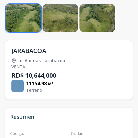
JARABACOA
Las Animas
,
Jarabacoa
VENTA
RD$ 10,644,000
11154.98
M²
Terreno
Resumen
Código
:
Ciudad
: