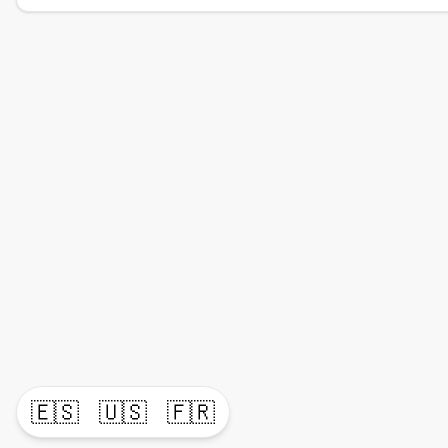
🇪🇸
🇺🇸
🇫🇷