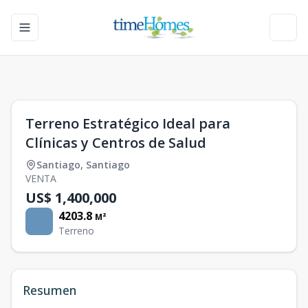
Toggle navigation menu
Toggl
1
/
0
Terreno Estratégico Ideal para
Clínicas y Centros de Salud
Santiago
,
Santiago
VENTA
US$ 1,400,000
4203.8
M²
Terreno
Resumen