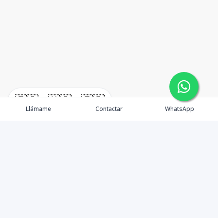
🇪🇸
🇺🇸
🇫🇷
Llámame
Contactar
WhatsApp
timeHomes es una empresa inmobiliaria que nace