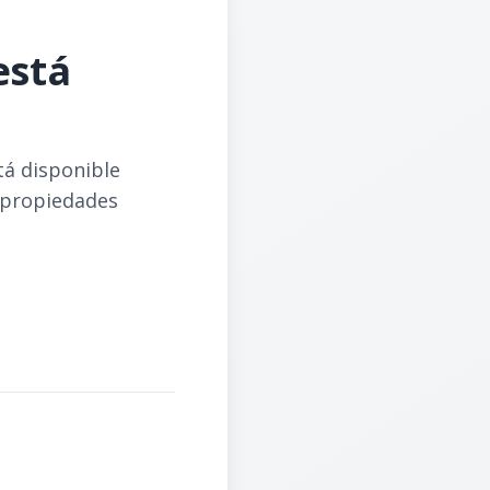
está
tá disponible
 propiedades