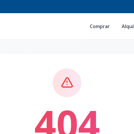
Comprar
Alqui
404