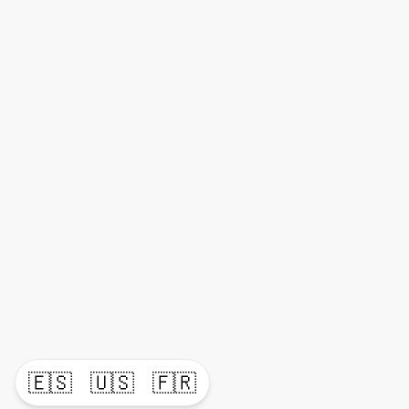
🇪🇸
🇺🇸
🇫🇷