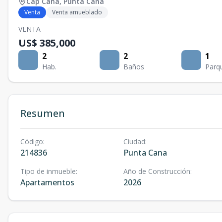
Cap Cana
,
Punta Cana
Venta
Venta amueblado
VENTA
US$ 385,000
2
2
1
Hab.
Baños
Parq
Resumen
Código
:
Ciudad
:
214836
Punta Cana
Tipo de inmueble
:
Año de Construcción
:
Apartamentos
2026