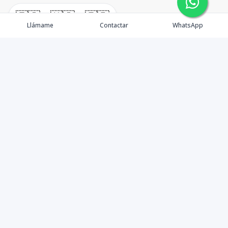
🇪🇸
🇺🇸
🇫🇷
Llámame
Contactar
WhatsApp
timeHomes es una empresa inmobiliaria que nace
basada en la capacidad y la experiencia de un grupo de
lideres formados con los mas altos estándares de la
profesión inmobiliaria que exige el mercado nacional e
internacional.
Contáctanos