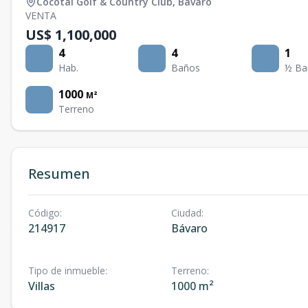
Cocotal Golf & Country Club
,
Bávaro
VENTA
US$ 1,100,000
4
4
1
Hab.
Baños
½ Ba
1000
M²
Terreno
Resumen
Código
:
Ciudad
:
214917
Bávaro
Tipo de inmueble
:
Terreno
:
Villas
1000 m²