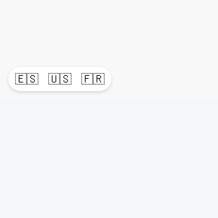
🇪🇸
🇺🇸
🇫🇷