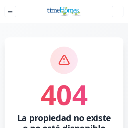
Toggle navigation menu
Toggl
404
La propiedad no existe