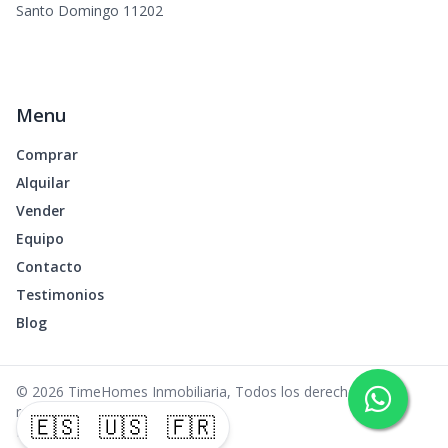
Santo Domingo 11202
Menu
Comprar
Alquilar
Vender
Equipo
Contacto
Testimonios
Blog
©
2026
TimeHomes Inmobiliaria
,
Todos los derechos
reservados
🇪🇸
🇺🇸
🇫🇷
Powered by
AlterEstate