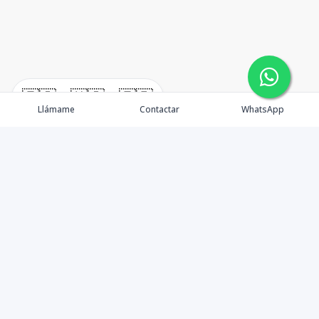
🇪🇸
🇺🇸
🇫🇷
Llámame
Contactar
WhatsApp
timeHomes es una empresa inmobiliaria que nace
basada en la capacidad y la experiencia de un grupo de
lideres formados con los mas altos estándares de la