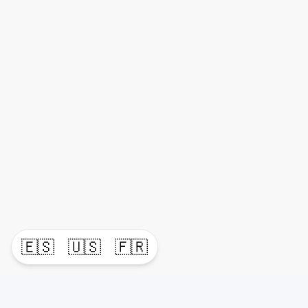
🇪🇸
🇺🇸
🇫🇷