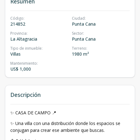
Resumen
Código
:
Ciudad
:
214852
Punta Cana
Provincia
:
Sector
:
La Altagracia
Punta Cana
Tipo de inmueble
:
Terreno
:
Villas
1980 m²
Mantenimiento
:
US$ 1,000
Descripción
✨ CASA DE CAMPO 📍
✨ Una villa con una distribución donde los espacios se
conjugan para crear ese ambiente que buscas.