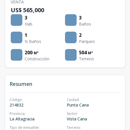
VENTA
US$ 565,000
3
3
Hab.
Baños
1
2
½ Baños
Parqueo
200
504
M²
M²
Construcción
Terreno
Resumen
Código
:
Ciudad
:
214832
Punta Cana
Provincia
:
Sector
:
La Altagracia
Vista Cana
Tipo de inmueble
:
Terreno
: