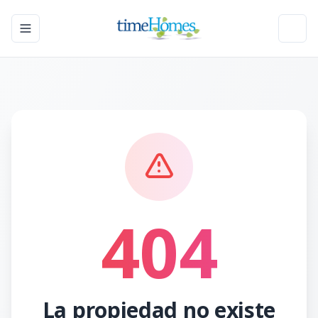
Toggle navigation menu
Toggl
404
La propiedad no existe