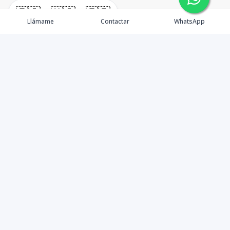
🇪🇸
🇺🇸
🇫🇷
Llámame
Contactar
WhatsApp
timeHomes es una empresa inmobiliaria que nace
basada en la capacidad y la experiencia de un grupo de
lideres formados con los mas altos estándares de la
profesión inmobiliaria que exige el mercado nacional e
internacional.
Contáctanos