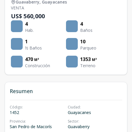
Guavaberry
,
Guayacanes
VENTA
US$ 560,000
4
4
Hab.
Baños
1
10
½ Baños
Parqueo
470
1353
M²
M²
Construcción
Terreno
Resumen
Código
:
Ciudad
:
1452
Guayacanes
Provincia
:
Sector
:
San Pedro de Macorís
Guavaberry