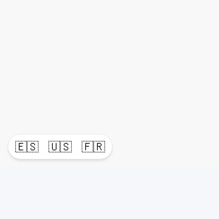
🇪🇸
🇺🇸
🇫🇷