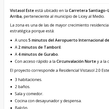
Vistasol Este
está ubicado en la
Carretera Santiago–L
Arriba
, perteneciente al municipio de Licey al Medio.
La zona es una de las de mayor crecimiento residencial
estratégica porque está:
A unos
5 minutos del Aeropuerto Internacional de
A
2 minutos de Tamboril
.
A
4 minutos de Gurabo
.
Con acceso rápido a la
Circunvalación Norte
y a la 
El proyecto corresponde a Residencial Vistasol 2.0 Est
3 habitaciones.
2 baños.
Sala y comedor.
Cocina con desayunador y despensa.
Balcón.