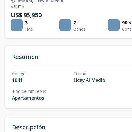
Limonal
,
Licey Al Medio
VENTA
US$ 95,950
3
2
90
M
Hab.
Baños
Cons
Resumen
Código
:
Ciudad
:
1041
Licey Al Medio
Tipo de inmueble
:
Apartamentos
Descripción